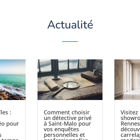
Actualité
les :
Comment choisir
Visitez
un détective privé
showro
éo pour
à Saint-Malo pour
Rennes
vos enquêtes
découv
s
personnelles et
carrel