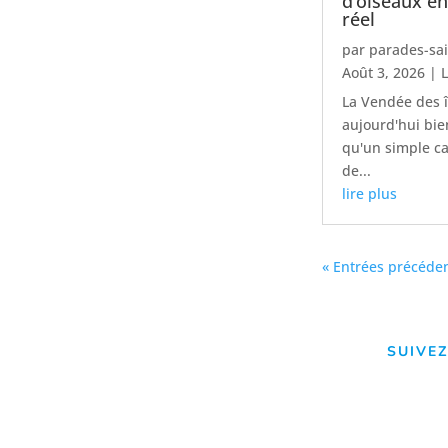
d’oiseaux e
réel
par
parades-sa
Août 3, 2026
|
L
La Vendée des î
aujourd'hui bie
qu'un simple c
de...
lire plus
« Entrées précéde
SUIVEZ