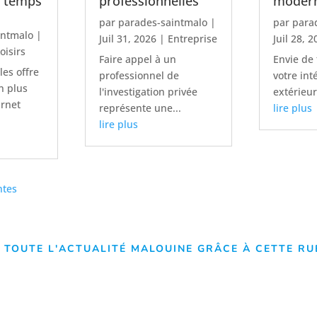
n temps
professionnelles
moder
par
parades-saintmalo
|
par
para
intmalo
|
Juil 31, 2026
|
Entreprise
Juil 28, 
oisirs
Faire appel à un
Envie de
les offre
professionnel de
votre int
n plus
l'investigation privée
extérieur
arnet
représente une...
lire plus
lire plus
ntes
 TOUTE L'ACTUALITÉ MALOUINE GRÂCE À CETTE R