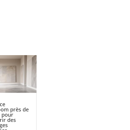
 ce
om près de
 pour
rir des
ages