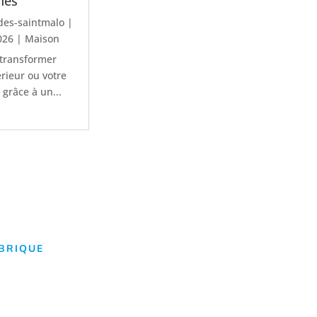
nes
des-saintmalo
|
2026
|
Maison
 transformer
érieur ou votre
 grâce à un...
UBRIQUE